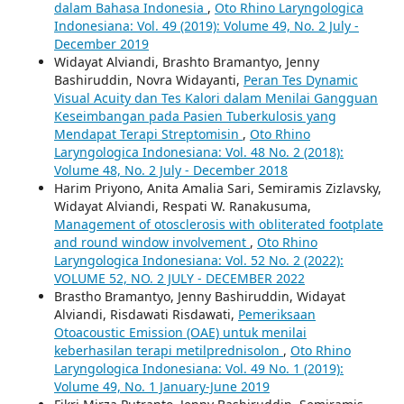
dalam Bahasa Indonesia
,
Oto Rhino Laryngologica
Indonesiana: Vol. 49 (2019): Volume 49, No. 2 July -
December 2019
Widayat Alviandi, Brashto Bramantyo, Jenny
Bashiruddin, Novra Widayanti,
Peran Tes Dynamic
Visual Acuity dan Tes Kalori dalam Menilai Gangguan
Keseimbangan pada Pasien Tuberkulosis yang
Mendapat Terapi Streptomisin
,
Oto Rhino
Laryngologica Indonesiana: Vol. 48 No. 2 (2018):
Volume 48, No. 2 July - December 2018
Harim Priyono, Anita Amalia Sari, Semiramis Zizlavsky,
Widayat Alviandi, Respati W. Ranakusuma,
Management of otosclerosis with obliterated footplate
and round window involvement
,
Oto Rhino
Laryngologica Indonesiana: Vol. 52 No. 2 (2022):
VOLUME 52, NO. 2 JULY - DECEMBER 2022
Brastho Bramantyo, Jenny Bashiruddin, Widayat
Alviandi, Risdawati Risdawati,
Pemeriksaan
Otoacoustic Emission (OAE) untuk menilai
keberhasilan terapi metilprednisolon
,
Oto Rhino
Laryngologica Indonesiana: Vol. 49 No. 1 (2019):
Volume 49, No. 1 January-June 2019