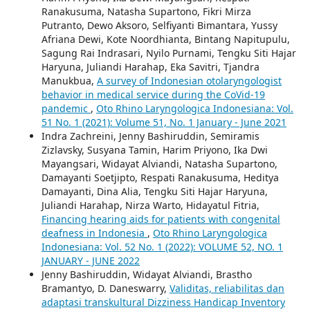
Ranakusuma, Natasha Supartono, Fikri Mirza
Putranto, Dewo Aksoro, Selfiyanti Bimantara, Yussy
Afriana Dewi, Kote Noordhianta, Bintang Napitupulu,
Sagung Rai Indrasari, Nyilo Purnami, Tengku Siti Hajar
Haryuna, Juliandi Harahap, Eka Savitri, Tjandra
Manukbua,
A survey of Indonesian otolaryngologist
behavior in medical service during the CoVid-19
pandemic
,
Oto Rhino Laryngologica Indonesiana: Vol.
51 No. 1 (2021): Volume 51, No. 1 January - June 2021
Indra Zachreini, Jenny Bashiruddin, Semiramis
Zizlavsky, Susyana Tamin, Harim Priyono, Ika Dwi
Mayangsari, Widayat Alviandi, Natasha Supartono,
Damayanti Soetjipto, Respati Ranakusuma, Heditya
Damayanti, Dina Alia, Tengku Siti Hajar Haryuna,
Juliandi Harahap, Nirza Warto, Hidayatul Fitria,
Financing hearing aids for patients with congenital
deafness in Indonesia
,
Oto Rhino Laryngologica
Indonesiana: Vol. 52 No. 1 (2022): VOLUME 52, NO. 1
JANUARY - JUNE 2022
Jenny Bashiruddin, Widayat Alviandi, Brastho
Bramantyo, D. Daneswarry,
Validitas, reliabilitas dan
adaptasi transkultural Dizziness Handicap Inventory