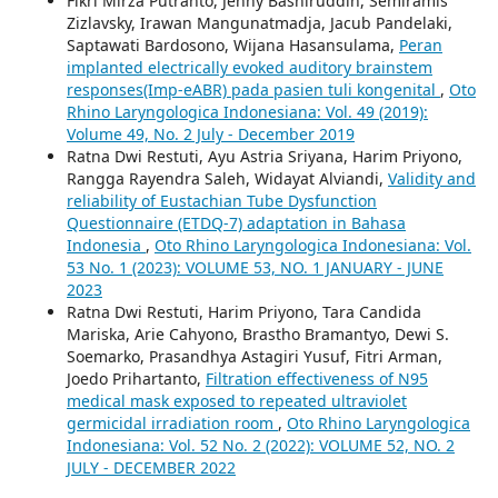
Fikri Mirza Putranto, Jenny Bashiruddin, Semiramis
Zizlavsky, Irawan Mangunatmadja, Jacub Pandelaki,
Saptawati Bardosono, Wijana Hasansulama,
Peran
implanted electrically evoked auditory brainstem
responses(Imp-eABR) pada pasien tuli kongenital
,
Oto
Rhino Laryngologica Indonesiana: Vol. 49 (2019):
Volume 49, No. 2 July - December 2019
Ratna Dwi Restuti, Ayu Astria Sriyana, Harim Priyono,
Rangga Rayendra Saleh, Widayat Alviandi,
Validity and
reliability of Eustachian Tube Dysfunction
Questionnaire (ETDQ-7) adaptation in Bahasa
Indonesia
,
Oto Rhino Laryngologica Indonesiana: Vol.
53 No. 1 (2023): VOLUME 53, NO. 1 JANUARY - JUNE
2023
Ratna Dwi Restuti, Harim Priyono, Tara Candida
Mariska, Arie Cahyono, Brastho Bramantyo, Dewi S.
Soemarko, Prasandhya Astagiri Yusuf, Fitri Arman,
Joedo Prihartanto,
Filtration effectiveness of N95
medical mask exposed to repeated ultraviolet
germicidal irradiation room
,
Oto Rhino Laryngologica
Indonesiana: Vol. 52 No. 2 (2022): VOLUME 52, NO. 2
JULY - DECEMBER 2022