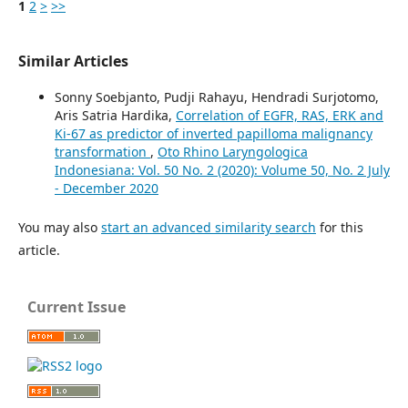
1
2
>
>>
Similar Articles
Sonny Soebjanto, Pudji Rahayu, Hendradi Surjotomo,
Aris Satria Hardika,
Correlation of EGFR, RAS, ERK and
Ki-67 as predictor of inverted papilloma malignancy
transformation
,
Oto Rhino Laryngologica
Indonesiana: Vol. 50 No. 2 (2020): Volume 50, No. 2 July
- December 2020
You may also
start an advanced similarity search
for this
article.
Current Issue