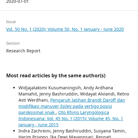
2020-07-01
Issue
Vol. 50 No. 1 (2020): Volume 50, No. 1 January - June 2020
Section
Research Report
Most read articles by the same author(s)
Widjajalaksmi Kusumaningsih, Andy Ardhana
Mamahit, Jenny Bashiruddin, Widayat Alviandi, Retno
Asti Werdhani,
Pengaruh latihan Brandt Daroff dan
modifikasi manuver Epley pada vertigo posisi
paroksismal jinak
,
Oto Rhino Laryngologica
Indonesiana: Vol. 45 No. 1 (2015): Volume 45, No. 1
January - June 2015
Indra Zachreini, Jenny Bashiruddin, Susyana Tamin,
Harim Priyono, Ika Dewi Mayangsari, Respati