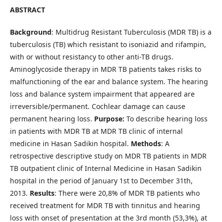
ABSTRACT
Background
: Multidrug Resistant Tuberculosis (MDR TB) is a
tuberculosis (TB) which resistant to isoniazid and rifampin,
with or without resistancy to other anti-TB drugs.
Aminoglycoside therapy in MDR TB patients takes risks to
malfunctioning of the ear and balance system. The hearing
loss and balance system impairment that appeared are
irreversible/permanent. Cochlear damage can cause
permanent hearing loss.
Purpose:
To describe hearing loss
in patients with MDR TB at MDR TB clinic of internal
medicine in Hasan Sadikin hospital.
Methods
: A
retrospective descriptive study on MDR TB patients in MDR
TB outpatient clinic of Internal Medicine in Hasan Sadikin
hospital in the period of January 1st to December 31th,
2013.
Results
: There were 20,8% of MDR TB patients who
received treatment for MDR TB with tinnitus and hearing
loss with onset of presentation at the 3rd month (53,3%), at