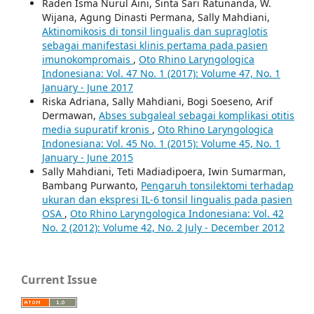
Raden Isma Nurul Aini, Sinta Sari Ratunanda, W.
Wijana, Agung Dinasti Permana, Sally Mahdiani,
Aktinomikosis di tonsil lingualis dan supraglotis
sebagai manifestasi klinis pertama pada pasien
imunokompromais
,
Oto Rhino Laryngologica
Indonesiana: Vol. 47 No. 1 (2017): Volume 47, No. 1
January - June 2017
Riska Adriana, Sally Mahdiani, Bogi Soeseno, Arif
Dermawan,
Abses subgaleal sebagai komplikasi otitis
media supuratif kronis
,
Oto Rhino Laryngologica
Indonesiana: Vol. 45 No. 1 (2015): Volume 45, No. 1
January - June 2015
Sally Mahdiani, Teti Madiadipoera, Iwin Sumarman,
Bambang Purwanto,
Pengaruh tonsilektomi terhadap
ukuran dan ekspresi IL-6 tonsil lingualis pada pasien
OSA
,
Oto Rhino Laryngologica Indonesiana: Vol. 42
No. 2 (2012): Volume 42, No. 2 July - December 2012
Current Issue