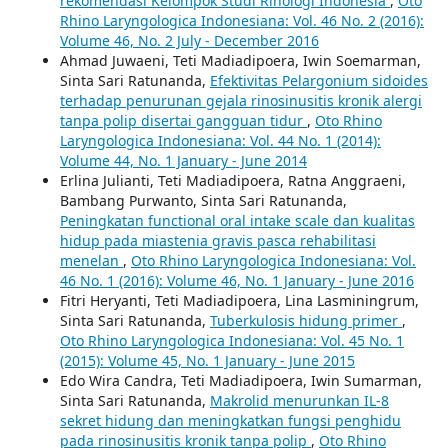
rekomendasi Kelompok Studi Rinologi Indonesia
,
Oto
Rhino Laryngologica Indonesiana: Vol. 46 No. 2 (2016):
Volume 46, No. 2 July - December 2016
Ahmad Juwaeni, Teti Madiadipoera, Iwin Soemarman,
Sinta Sari Ratunanda,
Efektivitas Pelargonium sidoides
terhadap penurunan gejala rinosinusitis kronik alergi
tanpa polip disertai gangguan tidur
,
Oto Rhino
Laryngologica Indonesiana: Vol. 44 No. 1 (2014):
Volume 44, No. 1 January - June 2014
Erlina Julianti, Teti Madiadipoera, Ratna Anggraeni,
Bambang Purwanto, Sinta Sari Ratunanda,
Peningkatan functional oral intake scale dan kualitas
hidup pada miastenia gravis pasca rehabilitasi
menelan
,
Oto Rhino Laryngologica Indonesiana: Vol.
46 No. 1 (2016): Volume 46, No. 1 January - June 2016
Fitri Heryanti, Teti Madiadipoera, Lina Lasminingrum,
Sinta Sari Ratunanda,
Tuberkulosis hidung primer
,
Oto Rhino Laryngologica Indonesiana: Vol. 45 No. 1
(2015): Volume 45, No. 1 January - June 2015
Edo Wira Candra, Teti Madiadipoera, Iwin Sumarman,
Sinta Sari Ratunanda,
Makrolid menurunkan IL-8
sekret hidung dan meningkatkan fungsi penghidu
pada rinosinusitis kronik tanpa polip
,
Oto Rhino