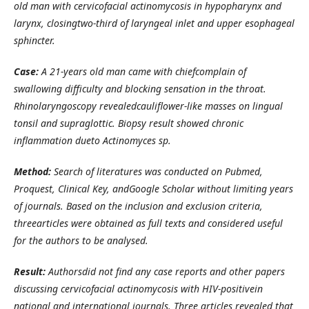
old man with cervicofacial actinomycosis in hypopharynx and
larynx, closingtwo-third of laryngeal inlet and upper esophageal
sphincter.
Case:
A 21-years old man came with chiefcomplain of
swallowing difficulty and blocking sensation in the throat.
Rhinolaryngoscopy revealedcauliflower-like masses on lingual
tonsil and supraglottic. Biopsy result showed chronic
inflammation dueto Actinomyces sp.
Method:
Search of literatures was conducted on Pubmed,
Proquest, Clinical Key, andGoogle Scholar without limiting years
of journals. Based on the inclusion and exclusion criteria,
threearticles were obtained as full texts and considered useful
for the authors to be analysed.
Result:
Authorsdid not find any case reports and other papers
discussing cervicofacial actinomycosis with HIV-positivein
national and international journals. Three articles revealed that