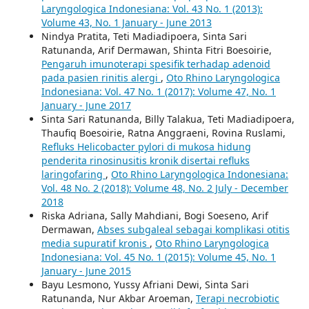
Laryngologica Indonesiana: Vol. 43 No. 1 (2013):
Volume 43, No. 1 January - June 2013
Nindya Pratita, Teti Madiadipoera, Sinta Sari
Ratunanda, Arif Dermawan, Shinta Fitri Boesoirie,
Pengaruh imunoterapi spesifik terhadap adenoid
pada pasien rinitis alergi
,
Oto Rhino Laryngologica
Indonesiana: Vol. 47 No. 1 (2017): Volume 47, No. 1
January - June 2017
Sinta Sari Ratunanda, Billy Talakua, Teti Madiadipoera,
Thaufiq Boesoirie, Ratna Anggraeni, Rovina Ruslami,
Refluks Helicobacter pylori di mukosa hidung
penderita rinosinusitis kronik disertai refluks
laringofaring
,
Oto Rhino Laryngologica Indonesiana:
Vol. 48 No. 2 (2018): Volume 48, No. 2 July - December
2018
Riska Adriana, Sally Mahdiani, Bogi Soeseno, Arif
Dermawan,
Abses subgaleal sebagai komplikasi otitis
media supuratif kronis
,
Oto Rhino Laryngologica
Indonesiana: Vol. 45 No. 1 (2015): Volume 45, No. 1
January - June 2015
Bayu Lesmono, Yussy Afriani Dewi, Sinta Sari
Ratunanda, Nur Akbar Aroeman,
Terapi necrobiotic