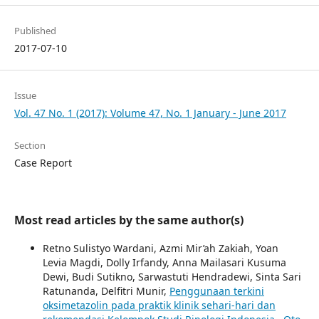
Published
2017-07-10
Issue
Vol. 47 No. 1 (2017): Volume 47, No. 1 January - June 2017
Section
Case Report
Most read articles by the same author(s)
Retno Sulistyo Wardani, Azmi Mir’ah Zakiah, Yoan
Levia Magdi, Dolly Irfandy, Anna Mailasari Kusuma
Dewi, Budi Sutikno, Sarwastuti Hendradewi, Sinta Sari
Ratunanda, Delfitri Munir,
Penggunaan terkini
oksimetazolin pada praktik klinik sehari-hari dan