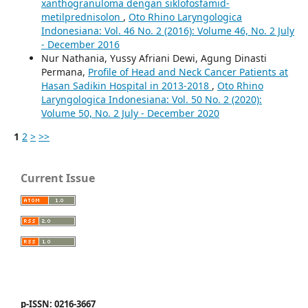
xanthogranuloma dengan siklofosfamid-
metilprednisolon
,
Oto Rhino Laryngologica
Indonesiana: Vol. 46 No. 2 (2016): Volume 46, No. 2 July
- December 2016
Nur Nathania, Yussy Afriani Dewi, Agung Dinasti
Permana,
Profile of Head and Neck Cancer Patients at
Hasan Sadikin Hospital in 2013-2018
,
Oto Rhino
Laryngologica Indonesiana: Vol. 50 No. 2 (2020):
Volume 50, No. 2 July - December 2020
1
2
>
>>
Current Issue
p-ISSN: 0216-3667