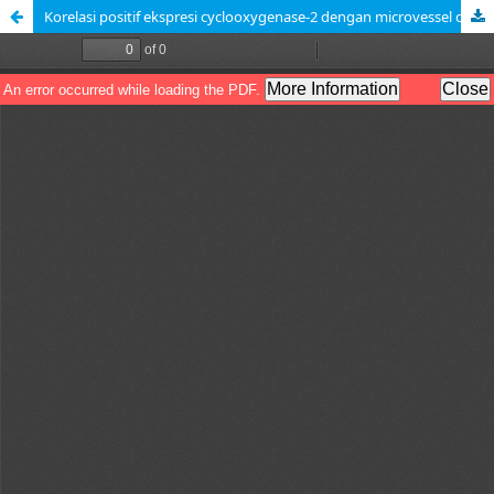
Korelasi positif ekspresi cyclooxygenase-2 dengan microvessel density pada karsinoma nasofaring